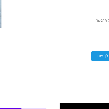
ל תתפשרו.
לן רשום