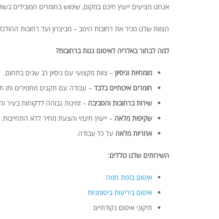
אנחנו מציעים ייעוץ חינם במקום, שימוש בחומרים המובילים בשוק
הצוות שלנו מכיר את רחובות היטב – מביצרון ועד רחובות ההולנד
למה לבחור באלריה לאיטום גגות ברחובות?
מומחיות וניסיון
– צוות מקצועי עם ניסיון רב שנים בתחום.
חומרים איכותיים בלבד
– עבודה עם תקנים מחמירים ותו תק
שירות ברחובות והסביבה
– זמינות גבוהה ללקוחות בעיר וה
שקיפות מלאה
– ייעוץ חינמי והצעת מחיר ללא התחייבות.
אחריות מלאה
על כל עבודה.
השירותים שלנו כוללים:
איטום בזפת חמה
איטום ביריעות ביטומניות
תיקוני איטום נקודתיים