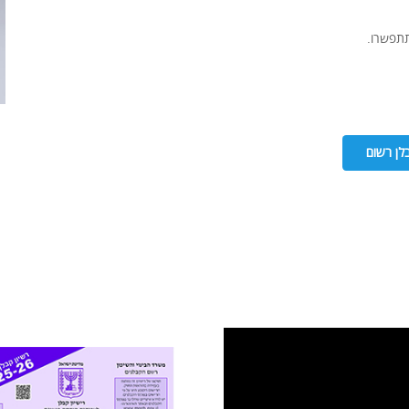
תתפשרו.
לן רשום