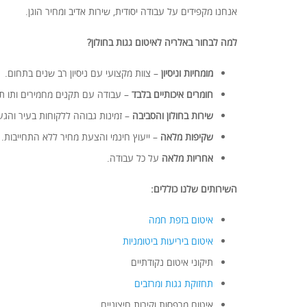
אנחנו מקפידים על עבודה יסודית, שירות אדיב ומחיר הוגן.
למה לבחור באלריה לאיטום גגות בחולון?
מומחיות וניסיון
– צוות מקצועי עם ניסיון רב שנים בתחום.
חומרים איכותיים בלבד
– עבודה עם תקנים מחמירים ותו תק
שירות בחולון והסביבה
– זמינות גבוהה ללקוחות בעיר והגע
שקיפות מלאה
– ייעוץ חינמי והצעת מחיר ללא התחייבות.
אחריות מלאה
על כל עבודה.
השירותים שלנו כוללים:
איטום בזפת חמה
איטום ביריעות ביטומניות
תיקוני איטום נקודתיים
תחזוקת גגות ומרזבים
איטום מרפסות וקירות חיצוניים